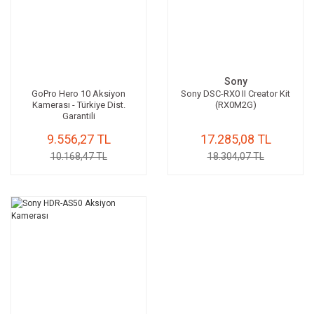
Sony
GoPro Hero 10 Aksiyon
Sony DSC-RX0 II Creator Kit
Kamerası - Türkiye Dist.
(RX0M2G)
Garantili
9.556,27 TL
17.285,08 TL
10.168,47 TL
18.304,07 TL