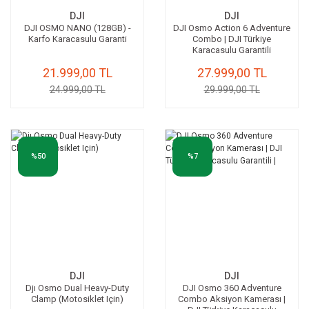
DJI
DJI
DJI OSMO NANO (128GB) -
DJI Osmo Action 6 Adventure
Karfo Karacasulu Garanti
Combo | DJI Türkiye
Karacasulu Garantili
21.999,00 TL
27.999,00 TL
24.999,00 TL
29.999,00 TL
%50
%7
DJI
DJI
Djı Osmo Dual Heavy-Duty
DJI Osmo 360 Adventure
Clamp (Motosiklet Için)
Combo Aksiyon Kamerası |