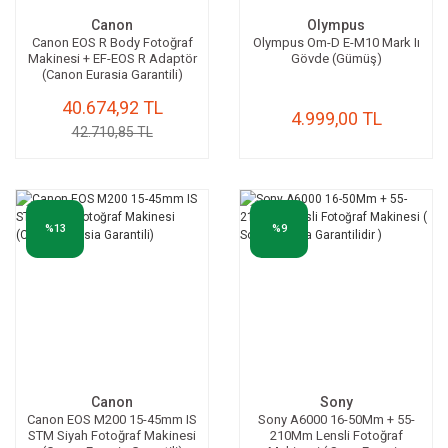
Canon
Olympus
Mikrofonlar
Canon EOS R Body Fotoğraf
Olympus Om-D E-M10 Mark Iı
Makinesi + EF-EOS R Adaptör
Gövde (Gümüş)
(Canon Eurasia Garantili)
40.674,92 TL
4.999,00 TL
42.710,85 TL
%13
%9
Canon
Sony
Canon EOS M200 15-45mm IS
Sony A6000 16-50Mm + 55-
STM Siyah Fotoğraf Makinesi
210Mm Lensli Fotoğraf