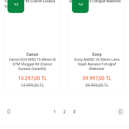
%5
%0
Canon
Sony
Canon EOS M50 15-45mm IS
Sony A6000 16-50mm Lens
STM Vlogger Kit (Canon
Siyah Aynasız Fotoğraf
Eurasia Garantili)
Makinesi
13.297,00 TL
39.997,00 TL
13.999,00 TL
39.999,00 TL
1
2
3