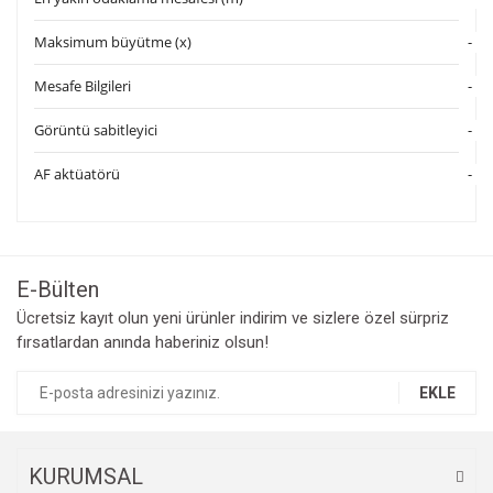
Maksimum büyütme (x)
-
Mesafe Bilgileri
-
Görüntü sabitleyici
-
AF aktüatörü
-
Bu ürünün fiyat bilgisi, resim, ürün açıklamalarında ve diğer
konularda yetersiz gördüğünüz noktaları öneri formunu
Bu ürüne ilk yorumu siz yapın!
kullanarak tarafımıza iletebilirsiniz.
Görüş ve önerileriniz için teşekkür ederiz.
E-Bülten
Yorum Yaz
Ücretsiz kayıt olun yeni ürünler indirim ve sizlere özel sürpriz
Ürün resmi kalitesiz, bozuk veya görüntülenemiyor.
fırsatlardan anında haberiniz olsun!
Ürün açıklamasında eksik bilgiler bulunuyor.
Ürün bilgilerinde hatalar bulunuyor.
EKLE
Ürün fiyatı diğer sitelerden daha pahalı.
Bu ürüne benzer farklı alternatifler olmalı.
KURUMSAL