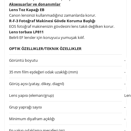
Aksesuarlar ve donanımlar
Lens Toz Kapağı EB
Canon lensinizi kullanmadığınız zamanlarda korur.
R-F-3 Fotoğraf Makinesi Gövde Koruma Başlığı
EOS fotoğraf makinenizin gövdesini lens takılı değilken korur.
Lens torbası LP811
Belirli EF lensler için koruyucu yumuşak kılıf.
OPTIK ÖZELLIKLER/TEKNIK ÖZELLIKLER
Görüntü boyutu
-
35 mm film eşdeğeri odak uzaklığı (mm)
-
Görüş açısı (yatay, dikey, diagnl)
-
Lens yapısı (eleman/grup)
Len
Grup yaprağı sayısı
-
Minimum diyafram açıklığı
-
En yakın odaklama mesafesi (m)
-