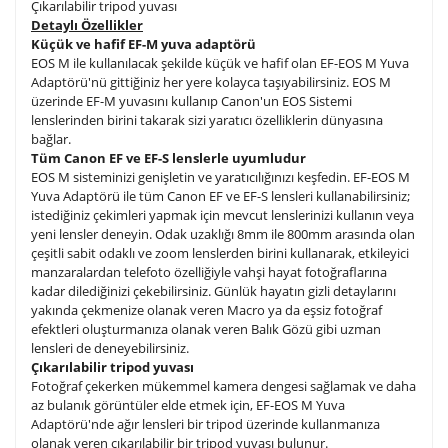
Çıkarılabilir tripod yuvası
Detaylı Özellikler
Küçük ve hafif EF-M yuva adaptörü
EOS M ile kullanılacak şekilde küçük ve hafif olan EF-EOS M Yuva
Adaptörü'nü gittiğiniz her yere kolayca taşıyabilirsiniz. EOS M
üzerinde EF-M yuvasını kullanıp Canon'un EOS Sistemi
lenslerinden birini takarak sizi yaratıcı özelliklerin dünyasına
bağlar.
Tüm Canon EF ve EF-S lenslerle uyumludur
EOS M sisteminizi genişletin ve yaratıcılığınızı keşfedin. EF-EOS M
Yuva Adaptörü ile tüm Canon EF ve EF-S lensleri kullanabilirsiniz;
istediğiniz çekimleri yapmak için mevcut lenslerinizi kullanın veya
yeni lensler deneyin. Odak uzaklığı 8mm ile 800mm arasında olan
çeşitli sabit odaklı ve zoom lenslerden birini kullanarak, etkileyici
manzaralardan telefoto özelliğiyle vahşi hayat fotoğraflarına
kadar dilediğinizi çekebilirsiniz. Günlük hayatın gizli detaylarını
yakında çekmenize olanak veren Macro ya da eşsiz fotoğraf
efektleri oluşturmanıza olanak veren Balık Gözü gibi uzman
lensleri de deneyebilirsiniz.
Çıkarılabilir tripod yuvası
Fotoğraf çekerken mükemmel kamera dengesi sağlamak ve daha
az bulanık görüntüler elde etmek için, EF-EOS M Yuva
Adaptörü'nde ağır lensleri bir tripod üzerinde kullanmanıza
olanak veren çıkarılabilir bir tripod yuvası bulunur.