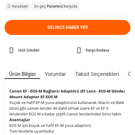
Karşılaştır
En geç
Pazartesi
kargoda
GELİNCE HABER VER
Hızlı Gönderi
Kargo Bedava
Ürün Bilgisi
Yorumlar
Taksit Seçenekleri
Öne
Canon EF - EOS-M Bağlantı Adaptörü (EF Lens - EOS-M Gövde)
Mount Adapter EF-EOS M
Küçük ve hafif EF-M yuva adaptörünü kullanarak, Macro ve Balık
Gözü gibi uzman lensler de dahil olmak üzere EF ve EF-S
lenslerden EOS M'a kadar çeşitli Canon lenslerinden birini takın.
Avantajlar
EOS M için küçük ve hafif EF-M yuva adaptörü
Tüm lenslerle uyumludur