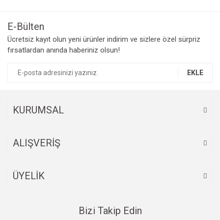
Bu ürüne ilk yorumu siz yapın!
kullanarak tarafımıza iletebilirsiniz.
Görüş ve önerileriniz için teşekkür ederiz.
E-Bülten
Yorum Yaz
Ücretsiz kayıt olun yeni ürünler indirim ve sizlere özel sürpriz
Ürün resmi kalitesiz, bozuk veya görüntülenemiyor.
fırsatlardan anında haberiniz olsun!
Ürün açıklamasında eksik bilgiler bulunuyor.
Ürün bilgilerinde hatalar bulunuyor.
EKLE
Ürün fiyatı diğer sitelerden daha pahalı.
Bu ürüne benzer farklı alternatifler olmalı.
KURUMSAL
ALIŞVERİŞ
Gönder
ÜYELİK
Bizi Takip Edin