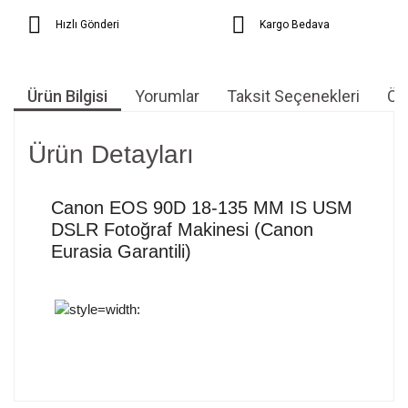
Hızlı Gönderi
Kargo Bedava
Ürün Bilgisi
Yorumlar
Taksit Seçenekleri
Öne
Ürün Detayları
Canon EOS 90D 18-135 MM IS USM
DSLR Fotoğraf Makinesi (Canon
Eurasia Garantili)
Bu ürünün fiyat bilgisi, resim, ürün açıklamalarında ve diğer
konularda yetersiz gördüğünüz noktaları öneri formunu