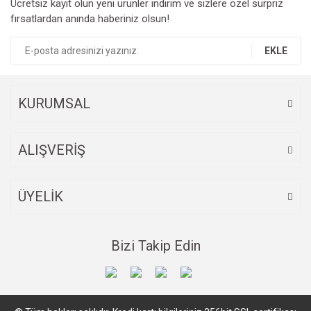
Ücretsiz kayıt olun yeni ürünler indirim ve sizlere özel sürpriz
Ürün resmi kalitesiz, bozuk veya görüntülenemiyor.
fırsatlardan anında haberiniz olsun!
Ürün açıklamasında eksik bilgiler bulunuyor.
Ürün bilgilerinde hatalar bulunuyor.
EKLE
Ürün fiyatı diğer sitelerden daha pahalı.
Bu ürüne benzer farklı alternatifler olmalı.
KURUMSAL
ALIŞVERİŞ
Gönder
ÜYELİK
Bizi Takip Edin