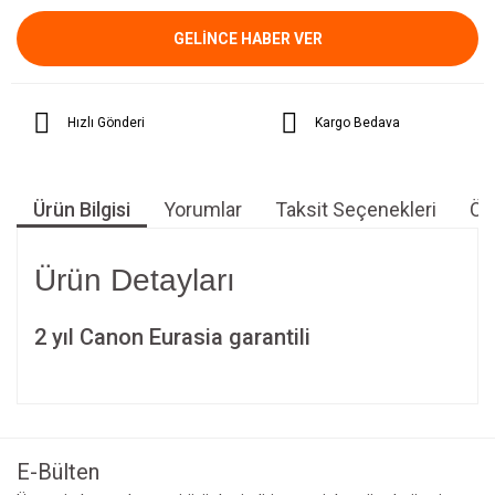
GELİNCE HABER VER
Hızlı Gönderi
Kargo Bedava
Ürün Bilgisi
Yorumlar
Taksit Seçenekleri
Öne
Ürün Detayları
2 yıl Canon Eurasia garantili
Bu ürünün fiyat bilgisi, resim, ürün açıklamalarında ve diğer
konularda yetersiz gördüğünüz noktaları öneri formunu
Bu ürüne ilk yorumu siz yapın!
kullanarak tarafımıza iletebilirsiniz.
Görüş ve önerileriniz için teşekkür ederiz.
E-Bülten
Yorum Yaz