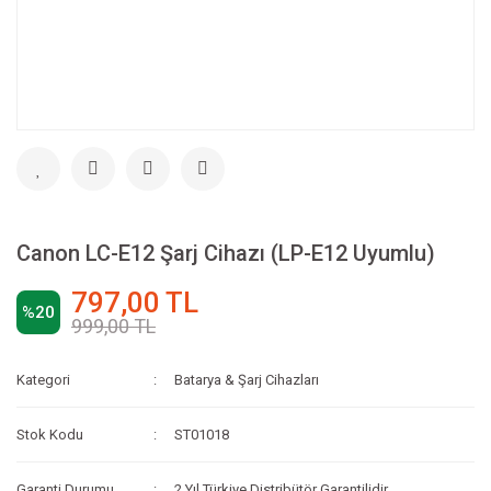
Canon LC-E12 Şarj Cihazı (LP-E12 Uyumlu)
797,00 TL
%20
999,00 TL
Kategori
Batarya & Şarj Cihazları
Stok Kodu
ST01018
Garanti Durumu
2 Yıl Türkiye Distribütör Garantilidir