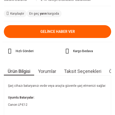
Karşılaştır
En geç
yarın
kargoda
GELİNCE HABER VER
Hızlı Gönderi
Kargo Bedava
Ürün Bilgisi
Yorumlar
Taksit Seçenekleri
Öne
Şarj cihazı bataryanızı evde veya araçta güvenle şarj etmenizi sağlar.
Uyumlu Bataryalar:
Canon LP-E12