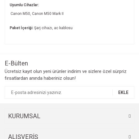
Uyumlu Cihazlar:
Canon M50, Canon M50 Mark II
Paket İçeriği:
Şarj cihazı, ac kablosu
Bu ürünün fiyat bilgisi, resim, ürün açıklamalarında ve diğer
konularda yetersiz gördüğünüz noktaları öneri formunu
Bu ürüne ilk yorumu siz yapın!
kullanarak tarafımıza iletebilirsiniz.
Görüş ve önerileriniz için teşekkür ederiz.
E-Bülten
Yorum Yaz
Ücretsiz kayıt olun yeni ürünler indirim ve sizlere özel sürpriz
Ürün resmi kalitesiz, bozuk veya görüntülenemiyor.
fırsatlardan anında haberiniz olsun!
Ürün açıklamasında eksik bilgiler bulunuyor.
Ürün bilgilerinde hatalar bulunuyor.
EKLE
Ürün fiyatı diğer sitelerden daha pahalı.
Bu ürüne benzer farklı alternatifler olmalı.
KURUMSAL
ALIŞVERİŞ