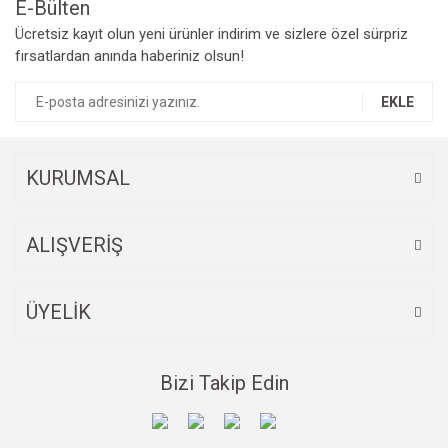
E-Bülten
Yorum Yaz
Ücretsiz kayıt olun yeni ürünler indirim ve sizlere özel sürpriz
Ürün resmi kalitesiz, bozuk veya görüntülenemiyor.
fırsatlardan anında haberiniz olsun!
Ürün açıklamasında eksik bilgiler bulunuyor.
Ürün bilgilerinde hatalar bulunuyor.
EKLE
Ürün fiyatı diğer sitelerden daha pahalı.
Bu ürüne benzer farklı alternatifler olmalı.
KURUMSAL
ALIŞVERİŞ
Gönder
ÜYELİK
Bizi Takip Edin