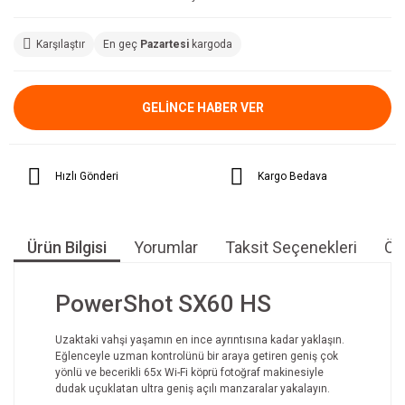
Karşılaştır
En geç
Pazartesi
kargoda
GELİNCE HABER VER
Hızlı Gönderi
Kargo Bedava
Ürün Bilgisi
Yorumlar
Taksit Seçenekleri
Öne
PowerShot SX60 HS
Uzaktaki vahşi yaşamın en ince ayrıntısına kadar yaklaşın.
Eğlenceyle uzman kontrolünü bir araya getiren geniş çok
yönlü ve becerikli 65x Wi-Fi köprü fotoğraf makinesiyle
dudak uçuklatan ultra geniş açılı manzaralar yakalayın.