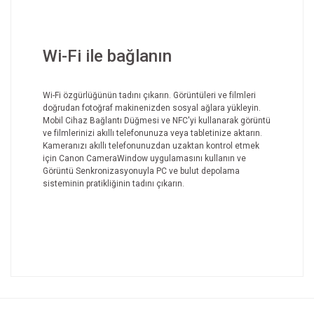
Wi-Fi ile bağlanın
Wi-Fi özgürlüğünün tadını çıkarın. Görüntüleri ve filmleri
doğrudan fotoğraf makinenizden sosyal ağlara yükleyin.
Mobil Cihaz Bağlantı Düğmesi ve NFC'yi kullanarak görüntü
ve filmlerinizi akıllı telefonunuza veya tabletinize aktarın.
Kameranızı akıllı telefonunuzdan uzaktan kontrol etmek
için Canon CameraWindow uygulamasını kullanın ve
Görüntü Senkronizasyonuyla PC ve bulut depolama
sisteminin pratikliğinin tadını çıkarın.
Bu ürünün fiyat bilgisi, resim, ürün açıklamalarında ve diğer
konularda yetersiz gördüğünüz noktaları öneri formunu
Bu ürüne ilk yorumu siz yapın!
kullanarak tarafımıza iletebilirsiniz.
Görüş ve önerileriniz için teşekkür ederiz.