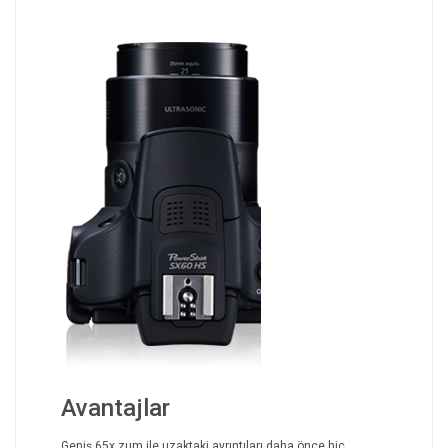
Avantajlar
Geniş 65x zum ile uzaktaki ayrıntıları daha önce hiç