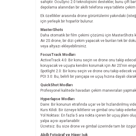
sahiptir. OcuSync 2.0 teknolojisini destekler, bunu çift ba
depolama alanından bir akıllı telefona veya tablete çeki
Ek özellikler arasında drone görüntülerini yakındaki (isteğ
için yerleşik bir hoparlör bulunur.
MasterShots
Daha otomatik bir film çekimi çözümü için MasterShots k
Air 2S drone, bir dizi çekim yapacak ve bunları tek bir do
veya altyazı ekleyebilirsiniz.
FocusTrack Modları
ActiveTrack 4.0: Bir konu seçin ve drone onu takip edece
koruyacak ve uçuşta kendini korumak için Air 2S'nin engel
Spotlight 2.0: Bir konu seçin ve drone onu takip edecek 
POI 3.0: Bu, belirli bir yarıçapa ve uçuş hızına dayalı olarak
QuickShot Modları
Profesyonel kalitede havadan çekim manevraları yapmak i
Hyperlapse Modları
Daire: Bir konunun etrafında uçar ve bir hızlandırılmış vide
Kurs Kilidi: Bir özneye kilitlenir ve gimbal onu takip ede
Yol Noktası: En fazla 5 ara nokta içeren bir uçuş planı ol
yalpa açısı ayarlanabilir.
Ücretsiz: Bu size drone ve gimbal üzerinde tam bir özgür
Akıllı Fotoğraf ve Hiper Işık