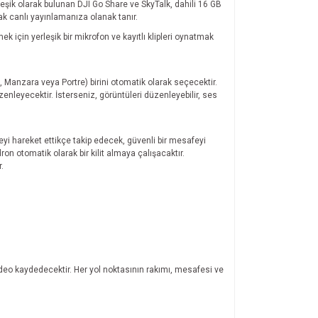
rleşik olarak bulunan DJI Go Share ve SkyTalk, dahili 16 GB
k canlı yayınlamanıza olanak tanır.
k için yerleşik bir mikrofon ve kayıtlı klipleri oynatmak
Manzara veya Portre) birini otomatik olarak seçecektir.
enleyecektir. İsterseniz, görüntüleri düzenleyebilir, ses
yi hareket ettikçe takip edecek, güvenli bir mesafeyi
n otomatik olarak bir kilit almaya çalışacaktır.
.
video kaydedecektir. Her yol noktasının rakımı, mesafesi ve