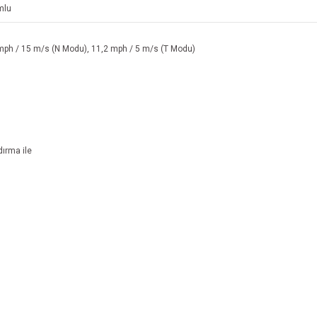
mlu
mph / 15 m/s (N Modu), 11,2 mph / 5 m/s (T Modu)
ırma ile