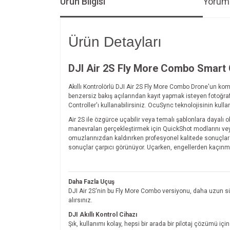
Ürün Bilgisi
Yoruml
Ürün Detayları
DJI Air 2S Fly More Combo Smart C
Akıllı Kontrolörlü DJI Air 2S Fly More Combo Drone'un kom
benzersiz bakış açılarından kayıt yapmak isteyen fotoğraf t
Controller'ı kullanabilirsiniz. OcuSync teknolojisinin kullan
Air 2S ile özgürce uçabilir veya temalı şablonlara dayalı 
manevraları gerçekleştirmek için QuickShot modlarını veya
omuzlarınızdan kaldırırken profesyonel kalitede sonuçlar
sonuçlar çarpıcı görünüyor. Uçarken, engellerden kaçınma, 
Daha Fazla Uçuş
DJI Air 2S'nin bu Fly More Combo versiyonu, daha uzun sür
alırsınız.
DJI Akıllı Kontrol Cihazı
Şık, kullanımı kolay, hepsi bir arada bir pilotaj çözümü içi