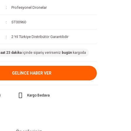
Profesyonel Dronelar
ST00960
2 Yıl Türkiye Distribütör Garantilidir
saat 23 dakika
içinde sipariş verirseniz
bugün
kargoda
GELİNCE HABER VER
i
Kargo Bedava