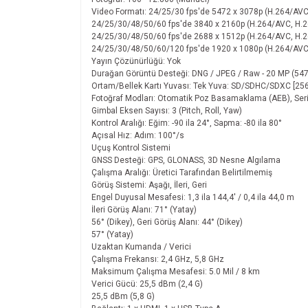
Video Formatı: 24/25/30 fps'de 5472 x 3078p (H.264/A
24/25/30/48/50/60 fps'de 3840 x 2160p (H.264/AVC, H.
24/25/30/48/50/60 fps'de 2688 x 1512p (H.264/AVC, H.
24/25/30/48/50/60/120 fps'de 1920 x 1080p (H.264/AVC
Yayın Çözünürlüğü: Yok
Durağan Görüntü Desteği: DNG / JPEG / Raw - 20 MP (547
Ortam/Bellek Kartı Yuvası: Tek Yuva: SD/SDHC/SDXC [2
Fotoğraf Modları: Otomatik Poz Basamaklama (AEB), Ser
Gimbal Eksen Sayısı: 3 (Pitch, Roll, Yaw)
Kontrol Aralığı: Eğim: -90 ila 24°, Sapma: -80 ila 80°
Açısal Hız: Adım: 100°/s
Uçuş Kontrol Sistemi
GNSS Desteği: GPS, GLONASS, 3D Nesne Algılama
Çalışma Aralığı: Üretici Tarafından Belirtilmemiş
Görüş Sistemi: Aşağı, İleri, Geri
Engel Duyusal Mesafesi: 1,3 ila 144,4' / 0,4 ila 44,0 m
İleri Görüş Alanı: 71° (Yatay)
56° (Dikey), Geri Görüş Alanı: 44° (Dikey)
57° (Yatay)
Uzaktan Kumanda / Verici
Çalışma Frekansı: 2,4 GHz, 5,8 GHz
Maksimum Çalışma Mesafesi: 5.0 Mil / 8 km
Verici Gücü: 25,5 dBm (2,4 G)
25,5 dBm (5,8 G)