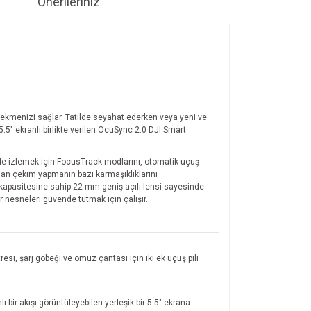
Önerileriniz
 çekmenizi sağlar. Tatilde seyahat ederken veya yeni ve
5.5" ekranlı birlikte verilen OcuSync 2.0 DJI Smart
lerde izlemek için FocusTrack modlarını, otomatik uçuş
adan çekim yapmanın bazı karmaşıklıklarını
 kapasitesine sahip 22 mm geniş açılı lensi sayesinde
r nesneleri güvende tutmak için çalışır.
i, şarj göbeği ve omuz çantası için iki ek uçuş pili
ı bir akışı görüntüleyebilen yerleşik bir 5.5" ekrana