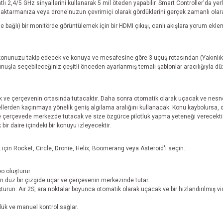
ntlı 2,4/5 GHz sinyallerini kullanarak 5 mil öteden yapabilir. Smart Controller'da ye
m aktarmanıza veya drone'nuzun çevrimiçi olarak gördüklerini gerçek zamanlı olara
e bağlı) bir monitörde görüntülemek için bir HDMI çıkışı, canlı akışlara yorum ekleme
onunuzu takip edecek ve konuya ve mesafesine göre 3 uçuş rotasından (Yakınlık, 
kunuşla seçebileceğiniz çeşitli önceden ayarlanmış temalı şablonlar aracılığıyla düz
k ve çerçevenin ortasında tutacaktır. Daha sonra otomatik olarak uçacak ve nesne
lerden kaçınmaya yönelik geniş algılama aralığını kullanacak. Konu kaybolursa, dro
ve çerçevede merkezde tutacak ve size özgürce pilotluk yapma yeteneği verecektir
 bir daire içindeki bir konuyu izleyecektir.
çin Rocket, Circle, Dronie, Helix, Boomerang veya Asteroid'i seçin.
o oluşturur.
rken düz bir çizgide uçar ve çerçevenin merkezinde tutar.
uşturun. Air 2S, ara noktalar boyunca otomatik olarak uçacak ve bir hızlandırılmış 
lük ve manuel kontrol sağlar.