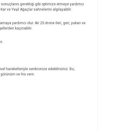
o sonuçlarını gerektiği gibi optimize etmeye yardımcı
ar ve Yeşil Ağaçlar sahnelerini algılayabilir.
ya yardımcı olur. Air 2S drone ileri, geri, yukarı ve
llerden kaçınabilir.
r.
el hareketleriyle senkronize edebilirsiniz. Bu,
 görünüm ve his verir.