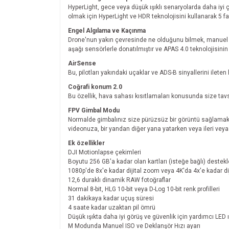
HyperLight, gece veya düşük ışıklı senaryolarda daha iyi ç
olmak için HyperLight ve HDR teknolojisini kullanarak 5 far
Engel Algılama ve Kaçınma
Drone'nun yakın çevresinde ne olduğunu bilmek, manuel ve
aşağı sensörlerle donatılmıştır ve APAS 4.0 teknolojisini
AirSense
Bu, pilotları yakındaki uçaklar ve ADS-B sinyallerini ilet
Coğrafi konum 2.0
Bu özellik, hava sahası kısıtlamaları konusunda size tavs
FPV Gimbal Modu
Normalde gimbalınız size pürüzsüz bir görüntü sağlamak iç
videonuza, bir yandan diğer yana yatarken veya ileri veya g
Ek özellikler
DJI Motionlapse çekimleri
Boyutu 256 GB'a kadar olan kartları (isteğe bağlı) deste
1080p'de 8x'e kadar dijital zoom veya 4K'da 4x'e kadar di
12,6 duraklı dinamik RAW fotoğraflar
Normal 8-bit, HLG 10-bit veya D-Log 10-bit renk profilleri
31 dakikaya kadar uçuş süresi
4 saate kadar uzaktan pil ömrü
Düşük ışıkta daha iyi görüş ve güvenlik için yardımcı LED ı
M Modunda Manuel ISO ve Deklanşör Hızı ayarı