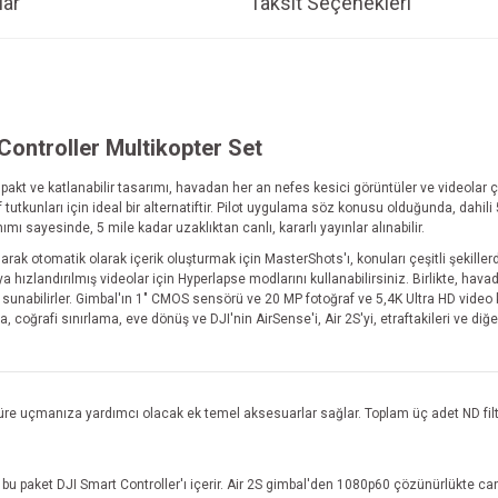
ar
Taksit Seçenekleri
ontroller Multikopter Set
pakt ve katlanabilir tasarımı, havadan her an nefes kesici görüntüler ve videolar
utkunları için ideal bir alternatiftir. Pilot uygulama söz konusu olduğunda, dahili 
ımı sayesinde, 5 mile kadar uzaklıktan canlı, kararlı yayınlar alınabilir.
olarak otomatik olarak içerik oluşturmak için MasterShots'ı, konuları çeşitli şekil
 hızlandırılmış videolar için Hyperlapse modlarını kullanabilirsiniz. Birlikte, hav
 sunabilirler. Gimbal'ın 1" CMOS sensörü ve 20 MP fotoğraf ve 5,4K Ultra HD video
coğrafi sınırlama, eve dönüş ve DJI'nin AirSense'i, Air 2S'yi, etraftakileri ve diğe
e uçmanıza yardımcı olacak ek temel aksesuarlar sağlar. Toplam üç adet ND filtres
n bu paket DJI Smart Controller'ı içerir. Air 2S gimbal'den 1080p60 çözünürlükte canl