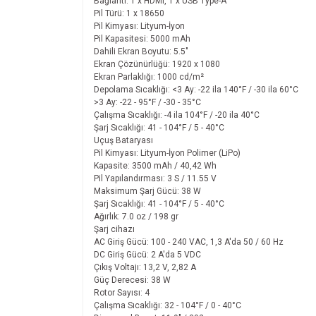
Bağlantı: 1 x HDMI, 1 x USB Type-A
Pil Türü: 1 x 18650
Pil Kimyası: Lityum-İyon
Pil Kapasitesi: 5000 mAh
Dahili Ekran Boyutu: 5.5"
Ekran Çözünürlüğü: 1920 x 1080
Ekran Parlaklığı: 1000 cd/m²
Depolama Sıcaklığı: <3 Ay: -22 ila 140°F / -30 ila 60°C
>3 Ay: -22 - 95°F / -30 - 35°C
Çalışma Sıcaklığı: -4 ila 104°F / -20 ila 40°C
Şarj Sıcaklığı: 41 - 104°F / 5 - 40°C
Uçuş Bataryası
Pil Kimyası: Lityum-İyon Polimer (LiPo)
Kapasite: 3500 mAh / 40,42 Wh
Pil Yapılandırması: 3 S / 11.55 V
Maksimum Şarj Gücü: 38 W
Şarj Sıcaklığı: 41 - 104°F / 5 - 40°C
Ağırlık: 7.0 oz / 198 gr
Şarj cihazı
AC Giriş Gücü: 100 - 240 VAC, 1,3 A'da 50 / 60 Hz
DC Giriş Gücü: 2 A'da 5 VDC
Çıkış Voltajı: 13,2 V, 2,82 A
Güç Derecesi: 38 W
Rotor Sayısı: 4
Çalışma Sıcaklığı: 32 - 104°F / 0 - 40°C