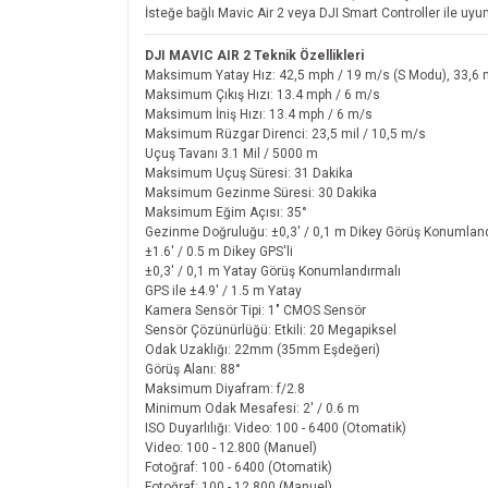
İsteğe bağlı Mavic Air 2 veya DJI Smart Controller ile uyu
DJI MAVIC AIR 2 Teknik Özellikleri
Maksimum Yatay Hız: 42,5 mph / 19 m/s (S Modu), 33,6 
Maksimum Çıkış Hızı: 13.4 mph / 6 m/s
Maksimum İniş Hızı: 13.4 mph / 6 m/s
Maksimum Rüzgar Direnci: 23,5 mil / 10,5 m/s
Uçuş Tavanı 3.1 Mil / 5000 m
Maksimum Uçuş Süresi: 31 Dakika
Maksimum Gezinme Süresi: 30 Dakika
Maksimum Eğim Açısı: 35°
Gezinme Doğruluğu: ±0,3' / 0,1 m Dikey Görüş Konumland
±1.6' / 0.5 m Dikey GPS'li
±0,3' / 0,1 m Yatay Görüş Konumlandırmalı
GPS ile ±4.9' / 1.5 m Yatay
Kamera Sensör Tipi: 1" CMOS Sensör
Sensör Çözünürlüğü: Etkili: 20 Megapiksel
Odak Uzaklığı: 22mm (35mm Eşdeğeri)
Görüş Alanı: 88°
Maksimum Diyafram: f/2.8
Minimum Odak Mesafesi: 2' / 0.6 m
ISO Duyarlılığı: Video: 100 - 6400 (Otomatik)
Video: 100 - 12.800 (Manuel)
Fotoğraf: 100 - 6400 (Otomatik)
Fotoğraf: 100 - 12.800 (Manuel)