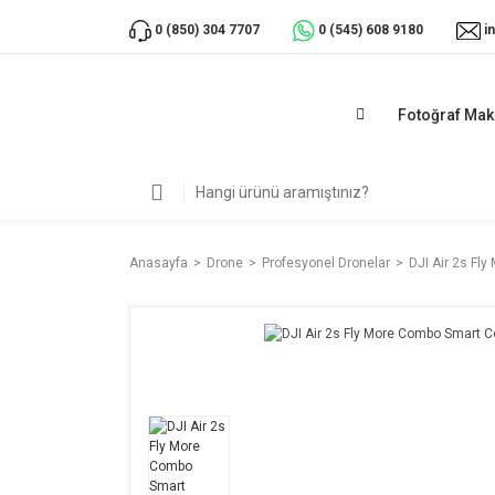
i
0 (850) 304 7707
0 (545) 608 9180
Fotoğraf Mak
Anasayfa
Drone
Profesyonel Dronelar
DJI Air 2s Fly