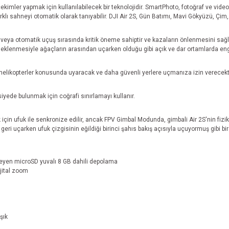
ekimler yapmak için kullanılabilecek bir teknolojidir. SmartPhoto, fotoğraf ve vide
klı sahneyi otomatik olarak tanıyabilir. DJI Air 2S, Gün Batımı, Mavi Gökyüzü, Çim, K
ya otomatik uçuş sırasında kritik öneme sahiptir ve kazaların önlenmesini sağlama
n eklenmesiyle ağaçların arasından uçarken olduğu gibi açık ve dar ortamlarda enge
en helikopterler konusunda uyaracak ve daha güvenli yerlere uçmanıza izin verecekti
iyede bulunmak için coğrafi sınırlamayı kullanır.
in ufuk ile senkronize edilir, ancak FPV Gimbal Modunda, gimbali Air 2S'nin fiziks
eri uçarken ufuk çizgisinin eğildiği birinci şahıs bakış açısıyla uçuyormuş gibi bir
kleyen microSD yuvalı 8 GB dahili depolama
jital zoom
şık