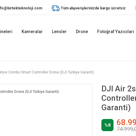
nfo@birtekteknoloji.com
Tüm alışverişlerinizde kargo ücretsiz
ineleri
Kameralar
Lensler
Drone
Fotoğraf Yazıcıları
 More Combo Smart Controller Drone (DJI Türkiye Garanti)
DJI Air 2
Controlle
Garanti)
68.99
%8
74.999,