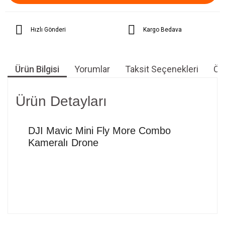
Hızlı Gönderi
Kargo Bedava
Ürün Bilgisi
Yorumlar
Taksit Seçenekleri
Öne
Ürün Detayları
DJI Mavic Mini Fly More Combo
Kameralı Drone
Bu ürünün fiyat bilgisi, resim, ürün açıklamalarında ve diğer
konularda yetersiz gördüğünüz noktaları öneri formunu
Bu ürüne ilk yorumu siz yapın!
kullanarak tarafımıza iletebilirsiniz.