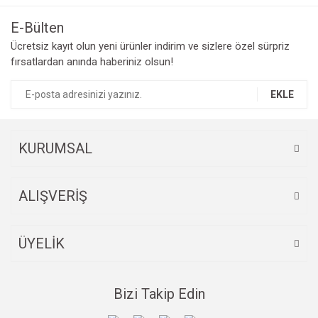
Görüş ve önerileriniz için teşekkür ederiz.
E-Bülten
Yorum Yaz
Ücretsiz kayıt olun yeni ürünler indirim ve sizlere özel sürpriz
Ürün resmi kalitesiz, bozuk veya görüntülenemiyor.
fırsatlardan anında haberiniz olsun!
Ürün açıklamasında eksik bilgiler bulunuyor.
Ürün bilgilerinde hatalar bulunuyor.
EKLE
Ürün fiyatı diğer sitelerden daha pahalı.
Bu ürüne benzer farklı alternatifler olmalı.
KURUMSAL
ALIŞVERİŞ
Gönder
ÜYELİK
Bizi Takip Edin