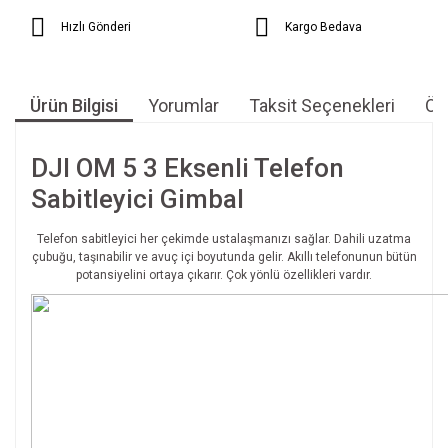
Hızlı Gönderi
Kargo Bedava
Ürün Bilgisi
Yorumlar
Taksit Seçenekleri
Öne
DJI OM 5 3 Eksenli Telefon
Sabitleyici Gimbal
Telefon sabitleyici her çekimde ustalaşmanızı sağlar. Dahili uzatma
çubuğu, taşınabilir ve avuç içi boyutunda gelir. Akıllı telefonunun bütün
potansiyelini ortaya çıkarır. Çok yönlü özellikleri vardır.