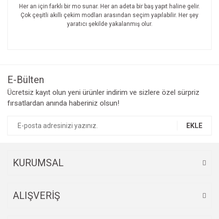
Her an için farklı bir mo sunar. Her an adeta bir baş yapıt haline gelir.
Çok çeşitli akıllı çekim modları arasından seçim yapılabilir. Her şey
yaratıcı şekilde yakalanmış olur.
Bu ürünün fiyat bilgisi, resim, ürün açıklamalarında ve diğer
konularda yetersiz gördüğünüz noktaları öneri formunu
Bu ürüne ilk yorumu siz yapın!
kullanarak tarafımıza iletebilirsiniz.
Görüş ve önerileriniz için teşekkür ederiz.
E-Bülten
Yorum Yaz
Ücretsiz kayıt olun yeni ürünler indirim ve sizlere özel sürpriz
Ürün resmi kalitesiz, bozuk veya görüntülenemiyor.
fırsatlardan anında haberiniz olsun!
Ürün açıklamasında eksik bilgiler bulunuyor.
Ürün bilgilerinde hatalar bulunuyor.
EKLE
Ürün fiyatı diğer sitelerden daha pahalı.
Bu ürüne benzer farklı alternatifler olmalı.
KURUMSAL
ALIŞVERİŞ
Gönder