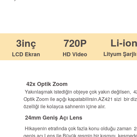
Li-io
3inç
720P
Lityum Şarjlı
LCD Ekran
HD Video
42x Optik Zoom
Yakınlaşmak istediğin objeye çok yakın değilsen, 4
Optik Zoom ile açığı kapatabilirsin.AZ421 sizi bir diz
özelliği ile kolayca sahnenin içine alır.
24mm Geniş Açı Lens
Hikayenin etrafında çok fazla konu olduğu zaman
geniş açı Lens ile Büyük resmin bir kısmını kesmed