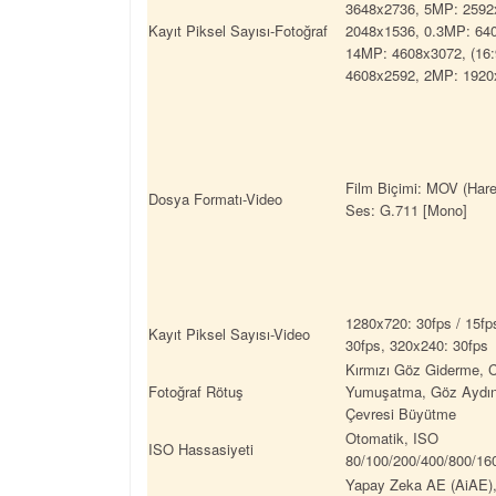
3648x2736, 5MP: 2592
Kayıt Piksel Sayısı-Fotoğraf
2048x1536, 0.3MP: 640
14MP: 4608x3072, (16
4608x2592, 2MP: 1920
Film Biçimi: MOV (Hare
Dosya Formatı-Video
Ses: G.711 [Mono]
1280x720: 30fps / 15fp
Kayıt Piksel Sayısı-Video
30fps, 320x240: 30fps
Kırmızı Göz Giderme, C
Fotoğraf Rötuş
Yumuşatma, Göz Aydın
Çevresi Büyütme
Otomatik, ISO
ISO Hassasiyeti
80/100/200/400/800/16
Yapay Zeka AE (AiAE)