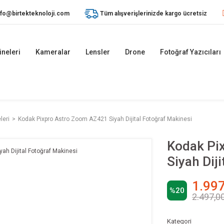
nfo@birtekteknoloji.com
Tüm alışverişlerinizde kargo ücretsiz
ineleri
Kameralar
Lensler
Drone
Fotoğraf Yazıcıları
leri
Kodak Pixpro Astro Zoom AZ421 Siyah Dijital Fotoğraf Makinesi
Kodak Pi
Siyah Dij
1.997
%20
2.497,0
Kategori