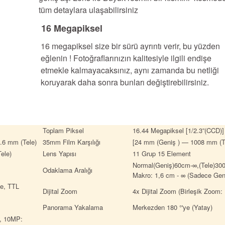
tüm detaylara ulaşabilirsiniz
16 Megapiksel
16 megapiksel size bir sürü ayrıntı verir, bu yüzden
eğlenin ! Fotoğraflarınızın kalitesiyle ilgili endişe
etmekle kalmayacaksınız, aynı zamanda bu netliği
koruyarak daha sonra bunları değiştirebilirsiniz.
Toplam Piksel
16.44 Megapiksel [1/2.3”(CCD)]
.6 mm (Tele)
35mm Film Karşılığı
[24 mm (Geniş ) — 1008 mm (Te
ele)
Lens Yapısı
11 Grup 15 Element
Normal(Geniş)60cm-∞,(Tele)30
Odaklama Aralığı
Makro: 1,6 cm - ∞ (Sadece Gen
me, TTL
Dijital Zoom
4x Dijital Zoom (Birleşik Zoom:
Panorama Yakalama
Merkezden 180 °'ye (Yatay)
, 10MP: