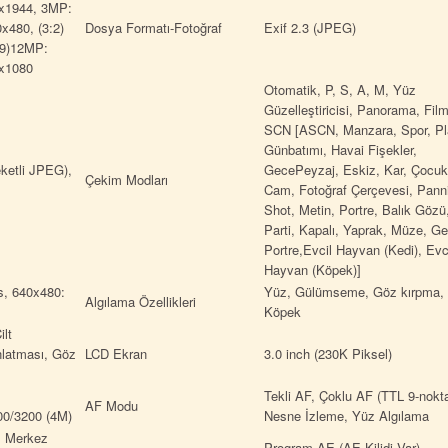
x1944, 3MP:
x480, (3:2)
Dosya Formatı-Fotoğraf
Exif 2.3 (JPEG)
:9)12MP:
x1080
Otomatik, P, S, A, M, Yüz
Güzelleştiricisi, Panorama, Fil
SCN [ASCN, Manzara, Spor, Pl
Günbatımı, Havai Fişekler,
ketli JPEG),
GecePeyzaj, Eskiz, Kar, Çocuk
Çekim Modları
Cam, Fotoğraf Çerçevesi, Pann
Shot, Metin, Portre, Balık Gözü
Parti, Kapalı, Yaprak, Müze, G
Portre,Evcil Hayvan (Kedi), Evc
Hayvan (Köpek)]
s, 640x480:
Yüz, Gülümseme, Göz kırpma, 
Algılama Özellikleri
Köpek
ilt
latması, Göz
LCD Ekran
3.0 inch (230K Piksel)
Tekli AF, Çoklu AF (TTL 9-nokta
AF Modu
00/3200 (4M)
Nesne İzleme, Yüz Algılama
, Merkez
Program AE (AE-Kilidi Var),