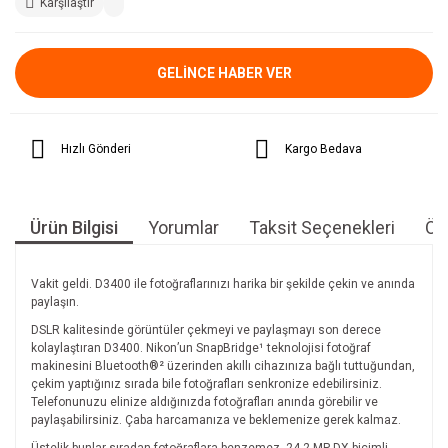
Karşılaştır
GELİNCE HABER VER
Hızlı Gönderi
Kargo Bedava
Ürün Bilgisi
Yorumlar
Taksit Seçenekleri
Öne
Vakit geldi. D3400 ile fotoğraflarınızı harika bir şekilde çekin ve anında
paylaşın.
DSLR kalitesinde görüntüler çekmeyi ve paylaşmayı son derece
kolaylaştıran D3400. Nikon’un SnapBridge¹ teknolojisi fotoğraf
makinesini Bluetooth®² üzerinden akıllı cihazınıza bağlı tuttuğundan,
çekim yaptığınız sırada bile fotoğrafları senkronize edebilirsiniz.
Telefonunuzu elinize aldığınızda fotoğrafları anında görebilir ve
paylaşabilirsiniz. Çaba harcamanıza ve beklemenize gerek kalmaz.