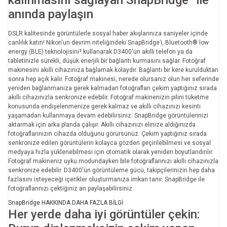
kalınmasını sağlayan SnapBridge¹ ile
anında paylaşın
DSLR kalitesinde görüntülerle sosyal haber akışlarınıza saniyeler içinde
canlılık katın! Nikon'un devrim niteliğindeki SnapBridge’i, Bluetooth® low
energy (BLE) teknolojisini² kullanarak D3400'ün akıllı telefon ya da
tabletinizle sürekli, düşük enerjili bir bağlantı kurmasını sağlar. Fotoğraf
makinesini akıllı cihazınıza bağlamak kolaydır. Bağlantı bir kere kurulduktan
sonra hep açık kalır. Fotoğraf makinesi, nerede olursanız olun her seferinde
yeniden bağlanmanıza gerek kalmadan fotoğrafları çekim yaptığınız sırada
akıllı cihazınızla senkronize edebilir. Fotoğraf makinenizin pilini tüketme
konusunda endişelenmenize gerek kalmaz ve akıllı cihazınızı kesinti
yaşamadan kullanmaya devam edebilirsiniz. SnapBridge görüntülerinizi
aktarmak için arka planda çalışır. Akıllı cihazınızı elinize aldığınızda
fotoğraflarınızın cihazda olduğunu görürsünüz: Çekim yaptığınız sırada
senkronize edilen görüntülerin kolayca gözden geçirilebilmesi ve sosyal
medyaya hızla yüklenebilmesi için otomatik olarak yeniden boyutlandırılır.
Fotoğraf makineniz uyku modundayken bile fotoğraflarınızı akıllı cihazınızla
senkronize edebilir. D3400'ün görüntüleme gücü, takipçilerinizin hep daha
fazlasını isteyeceği içerikler oluşturmanıza imkan tanır. SnapBridge ile
fotoğraflarınızı çektiğiniz an paylaşabilirsiniz.
SnapBridge HAKKINDA DAHA FAZLA BİLGİ
Her yerde daha iyi görüntüler çekin: