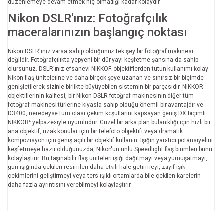
düzenlemeye devam etmek hiç olmadığı kadar kolaydır.
Nikon DSLR'ınız: Fotoğrafçılık
maceralarınızın başlangıç noktası
Nikon DSLR'ınız varsa sahip olduğunuz tek şey bir fotoğraf makinesi
değildir. Fotoğrafçılıkta yepyeni bir dünyayı keşfetme şansına da sahip
olursunuz. DSLR'ınız efsanevi NIKKOR objektiflerden tutun kullanımı kolay
Nikon flaş ünitelerine ve daha birçok şeye uzanan ve sınırsız bir biçimde
genişletilerek sizinle birlikte büyüyebilen sistemin bir parçasıdır. NIKKOR
objektiflerinin kalitesi, bir Nikon DSLR fotoğraf makinesinin diğer tüm
fotoğraf makinesi türlerine kıyasla sahip olduğu önemli bir avantajdır ve
D3400, neredeyse tüm olası çekim koşullarını kapsayan geniş DX biçimli
NIKKOR⁴ yelpazesiyle uyumludur. Güzel bir arka plan bulanıklığı için hızlı bir
ana objektif, uzak konular için bir telefoto objektifi veya dramatik
kompozisyon için geniş açılı bir objektif kullanın. Işığın yaratıcı potansiyelini
keşfetmeye hazır olduğunuzda, Nikon'un ünlü Speedlight flaş birimleri bunu
kolaylaştırır. Bu taşınabilir flaş üniteleri ışığı dağıtmayı veya yumuşatmayı,
gün ışığında çekilen resimleri daha etkili hale getirmeyi, zayıf ışık
çekimlerini geliştirmeyi veya ters ışıklı ortamlarda bile çekilen karelerin
daha fazla ayrıntısını verebilmeyi kolaylaştırır.
Bu ürünün fiyat bilgisi, resim, ürün açıklamalarında ve diğer
konularda yetersiz gördüğünüz noktaları öneri formunu
Bu ürüne ilk yorumu siz yapın!
kullanarak tarafımıza iletebilirsiniz.