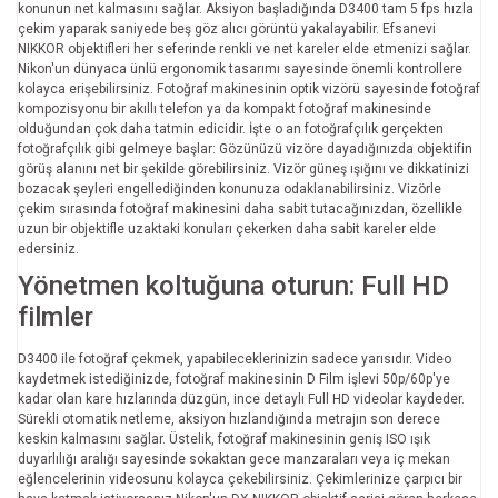
konunun net kalmasını sağlar. Aksiyon başladığında D3400 tam 5 fps hızla
çekim yaparak saniyede beş göz alıcı görüntü yakalayabilir. Efsanevi
NIKKOR objektifleri her seferinde renkli ve net kareler elde etmenizi sağlar.
Nikon'un dünyaca ünlü ergonomik tasarımı sayesinde önemli kontrollere
kolayca erişebilirsiniz. Fotoğraf makinesinin optik vizörü sayesinde fotoğraf
kompozisyonu bir akıllı telefon ya da kompakt fotoğraf makinesinde
olduğundan çok daha tatmin edicidir. İşte o an fotoğrafçılık gerçekten
fotoğrafçılık gibi gelmeye başlar: Gözünüzü vizöre dayadığınızda objektifin
görüş alanını net bir şekilde görebilirsiniz. Vizör güneş ışığını ve dikkatinizi
bozacak şeyleri engellediğinden konunuza odaklanabilirsiniz. Vizörle
çekim sırasında fotoğraf makinesini daha sabit tutacağınızdan, özellikle
uzun bir objektifle uzaktaki konuları çekerken daha sabit kareler elde
edersiniz.
Yönetmen koltuğuna oturun: Full HD
filmler
D3400 ile fotoğraf çekmek, yapabileceklerinizin sadece yarısıdır. Video
kaydetmek istediğinizde, fotoğraf makinesinin D Film işlevi 50p/60p'ye
kadar olan kare hızlarında düzgün, ince detaylı Full HD videolar kaydeder.
Sürekli otomatik netleme, aksiyon hızlandığında metrajın son derece
keskin kalmasını sağlar. Üstelik, fotoğraf makinesinin geniş ISO ışık
duyarlılığı aralığı sayesinde sokaktan gece manzaraları veya iç mekan
eğlencelerinin videosunu kolayca çekebilirsiniz. Çekimlerinize çarpıcı bir