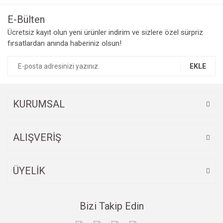
Görüş ve önerileriniz için teşekkür ederiz.
E-Bülten
Yorum Yaz
Ücretsiz kayıt olun yeni ürünler indirim ve sizlere özel sürpriz
Ürün resmi kalitesiz, bozuk veya görüntülenemiyor.
fırsatlardan anında haberiniz olsun!
Ürün açıklamasında eksik bilgiler bulunuyor.
Ürün bilgilerinde hatalar bulunuyor.
EKLE
Ürün fiyatı diğer sitelerden daha pahalı.
Bu ürüne benzer farklı alternatifler olmalı.
KURUMSAL
ALIŞVERİŞ
Gönder
ÜYELİK
Bizi Takip Edin