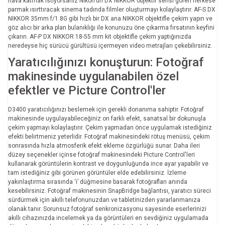
hava katmak istiyorsanız Nikon'un DX NIKKOR objektif serisi gören herkese
parmak ısırttıracak sinema tadında filmler oluşturmayı kolaylaştırır. AF-S DX
NIKKOR 35mm f/1.8G gibi hızlı bir DX ana NIKKOR objektifle çekim yapın ve
göz alıcı bir arka plan bulanıklığı ile konunuzu öne çıkarma fırsatının keyfini
çıkarın. AF-P DX NIKKOR 18-55 mm kit objektifle çekim yaptığınızda
neredeyse hiç sürücü gürültüsü içermeyen video metrajları çekebilirsiniz.
Yaratıcılığınızı konuşturun: Fotoğraf
makinesinde uygulanabilen özel
efektler ve Picture Control'ler
D3400 yaratıcılığınızı beslemek için gerekli donanıma sahiptir. Fotoğraf
makinesinde uygulayabileceğiniz on farklı efekt, sanatsal bir dokunuşla
çekim yapmayı kolaylaştırır. Çekim yapmadan önce uygulamak istediğiniz
efekti belirtmeniz yeterlidir. Fotoğraf makinesindeki rötuş menüsü, çekim
sonrasında hızla atmosferik efekt ekleme özgürlüğü sunar. Daha ileri
düzey seçenekler içinse fotoğraf makinesindeki Picture Control'leri
kullanarak görüntülerin kontrast ve doygunluğunda ince ayar yapabilir ve
tam istediğiniz gibi görünen görüntüler elde edebilirsiniz. İzleme
yakınlaştırma sırasında ‘i’ düğmesine basarak fotoğrafları anında
kesebilirsiniz. Fotoğraf makinesinin SnapBridge bağlantısı, yaratıcı süreci
sürdürmek için akıllı telefonunuzdan ve tabletinizden yararlanmanıza
olanak tanır. Sorunsuz fotoğraf senkronizasyonu sayesinde eserlerinizi
akıllı cihazınızda incelemek ya da görüntüleri en sevdiğiniz uygulamada