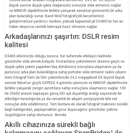
Üstelik bunlar sıradan fotoğraflara benzemez. 24.2 MP DX biçimli
büyük sensör düşük ışıkta olağanüstü sonuçlar elde etmenizi sağlar
ve NIKKOR objektifinizle birlikte çalışarak sanatsal görünümlü bir arka
plan bulanıklığı sunar. Basit Mod fotoğrafçılık becerilerinizi
geliştirmenize yardımcı olurken, yüksek kapasiteli pil D3400'ün her an
haber akışınıza canlılık katmaya hazır olmasını sağlar.
Arkadaşlarınızı şaşırtın: DSLR resim
kalitesi
D3400 ellerinizde olduğu sürece, her seferinde etkileyici kalitede
görüntüler elde etmek kolaydır. Enstantane çekimlerinin ötesine geçin ve
düşük ışıkta çekim yaparken baş döndürücü sonuçlara ulaşmanın ya da
pürüzsüz arka plan bulanıklığına sahip portreler elde etmenin tadını çıkarın.
Hem fotoğraf hem de film çekimlerinde 24,2 megapiksel DX biçimli büyük
sensör Nikon'un güçlü EXPEED 4 görüntü işlemcisi ve NIKKOR objektifinizle
birlikte çalışarak zengin ayrıntılara sahip sonuçlara ulaşmanızı sağlar. 100
ile 25600 arasını kapsayan geniş ISO ışık duyarlılığı aralığı sayesinde bir
etkinliğin karanlığında ya da romantik bir akşam yürüyüşünde bile net
sonuçlar elde edebilirsiniz. Tüm bunlara ek olarak fotoğraf makinesi sürekli
bağlı kaldığından, paylaşmaktan gurur duyacağınız görüntüler çekme
özgürlüğüne sahip olursunuz. Anında.
Akıllı cihazınıza sürekli bağlı