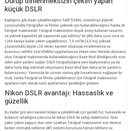
Durup dinlenmeksizin çekim yapan
küçük DSLR
Kaptığınız gibi dışarı çıkabileceğiniz hafif D3400, unutulmaz yüksek
çözünürlüklü fotoğraflar ve filmler çekmek için kullanabileceğiniz harika bir
fotoğraf makinesidir. Fotoğraf makinesinin düşük enerji kullanan tasarımı
ve yüksek kapasiteli pili sayesinde şarj edilmiş³ bir pille daha uzun süre ve
1200 kareye kadar çekim yapabilirsiniz. 7,5 cm'lik (3,0 inç) yüksek
çözünürlüklü büyük LCD ekran, kareleri oluşturup incelemenize ve
kusursuz netlikte özel efektler uygulamanıza imkan tanır. Nerede olursanız
olun, fotoğraf makinesinde kullanabileceğiniz Basit Mod dilediğinizde size
adım adım yardım sağlar. DSLR fotoğrafçılığına yeni başlıyorsanız ya da
daha fazla bilgi edinmek istiyorsanız Basit Mod'dan daha iyi bir yardımcı
bulamazsınız: Yanınızda bir uzman varmış gibi hissetmenizi sağlayan bu
mod, harika fotoğraf ve filmler çekebilmeniz için fotoğraf makinesinin
ayarlarını tam olarak nasıl ayarlamanız gerektiğini gösterir.
Nikon DSLR avantajı: Hassaslık ve
güzellik
Bu kadar göz alıcı kareleri kolayca çekebilmek için gerekli hız, hassaslık ve
kullanım rahatlığına yalnızca bir Nikon DSLR ile sahip olabilirsiniz. İster
yakın çekim yapıyor olun ister uzaktan, fotoğraf makinesinin son derece
keskin otomatik netleme (AF) sistemi konunuza hemen kilitlenir ve