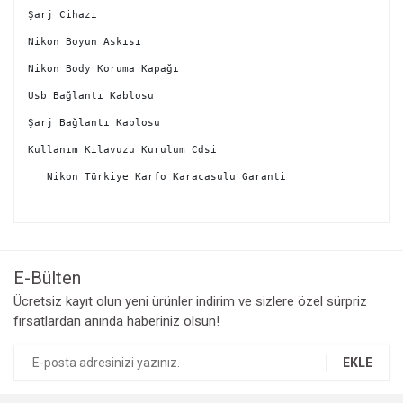
Şarj Cihazı 

Nikon Boyun Askısı

Nikon Body Koruma Kapağı

Usb Bağlantı Kablosu

Şarj Bağlantı Kablosu

Kullanım Kılavuzu Kurulum Cdsi

   Nikon Türkiye Karfo Karacasulu Garanti ﻿ 
Bu ürünün fiyat bilgisi, resim, ürün açıklamalarında ve diğer
konularda yetersiz gördüğünüz noktaları öneri formunu
Bu ürüne ilk yorumu siz yapın!
kullanarak tarafımıza iletebilirsiniz.
Görüş ve önerileriniz için teşekkür ederiz.
E-Bülten
Yorum Yaz
Ücretsiz kayıt olun yeni ürünler indirim ve sizlere özel sürpriz
Ürün resmi kalitesiz, bozuk veya görüntülenemiyor.
fırsatlardan anında haberiniz olsun!
Ürün açıklamasında eksik bilgiler bulunuyor.
Ürün bilgilerinde hatalar bulunuyor.
EKLE
Ürün fiyatı diğer sitelerden daha pahalı.
Bu ürüne benzer farklı alternatifler olmalı.