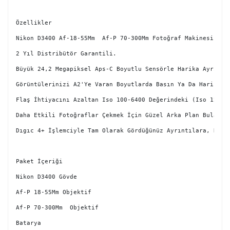
Özellikler

Nikon D3400 Af-18-55Mm  Af-P 70-300Mm Fotoğraf Makinesi

2 Yıl Distribütör Garantili.

Büyük 24,2 Megapiksel Aps-C Boyutlu Sensörle Harika Ayrıntıl
Görüntülerinizi A2'Ye Varan Boyutlarda Basın Ya Da Harika Ka
Flaş İhtiyacını Azaltan Iso 100-6400 Değerindeki (Iso 12.80
Daha Etkili Fotoğraflar Çekmek İçin Güzel Arka Plan Bulanık
Dıgıc 4+ İşlemciyle Tam Olarak Gördüğünüz Ayrıntılara, Renkl
Paket İçeriği

Nikon D3400 Gövde

Af-P 18-55Mm Objektif

Af-P 70-300Mm  Objektif 

Batarya
