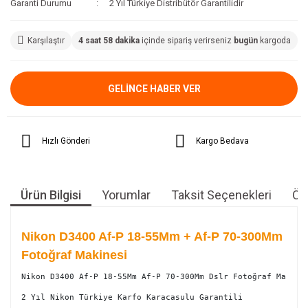
Garanti Durumu
2 Yıl Türkiye Distribütör Garantilidir
Karşılaştır
4 saat 58 dakika
içinde sipariş verirseniz
bugün
kargoda
GELİNCE HABER VER
Hızlı Gönderi
Kargo Bedava
Ürün Bilgisi
Yorumlar
Taksit Seçenekleri
Öne
Nikon D3400 Af-P 18-55Mm + Af-P 70-300Mm
Fotoğraf Makinesi
Nikon D3400 Af-P 18-55Mm Af-P 70-300Mm Dslr Fotoğraf Makines
2 Yıl Nikon Türkiye Karfo Karacasulu Garantili
