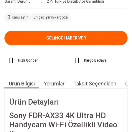
Garanti Durumu
2 Yıl Türkiye Distribütör Garantilidir
Karşılaştır
En geç
yarın
kargoda
GELİNCE HABER VER
Hızlı Gönderi
Kargo Bedava
Ürün Bilgisi
Yorumlar
Taksit Seçenekleri
Öne
Ürün Detayları
Sony FDR-AX33 4K Ultra HD
Handycam Wi-Fi Özellikli Video