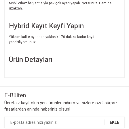
Mobil cihaz bağlantısıyla pek çok ayarı yapabiliyorsunuz. Hem de
uzaktan.
Hybrid Kayıt Keyfi Yapın
Yüksek kalite ayarında yaklaşık 170 dakika kadar kayıt
yapabiliyorsunuz.
Ürün Detayları
Bu ürünün fiyat bilgisi, resim, ürün açıklamalarında ve diğer
konularda yetersiz gördüğünüz noktaları öneri formunu
Bu ürüne ilk yorumu siz yapın!
kullanarak tarafımıza iletebilirsiniz.
Görüş ve önerileriniz için teşekkür ederiz.
E-Bülten
Yorum Yaz
Ücretsiz kayıt olun yeni ürünler indirim ve sizlere özel sürpriz
Ürün resmi kalitesiz, bozuk veya görüntülenemiyor.
fırsatlardan anında haberiniz olsun!
Ürün açıklamasında eksik bilgiler bulunuyor.
Ürün bilgilerinde hatalar bulunuyor.
EKLE
Ürün fiyatı diğer sitelerden daha pahalı.