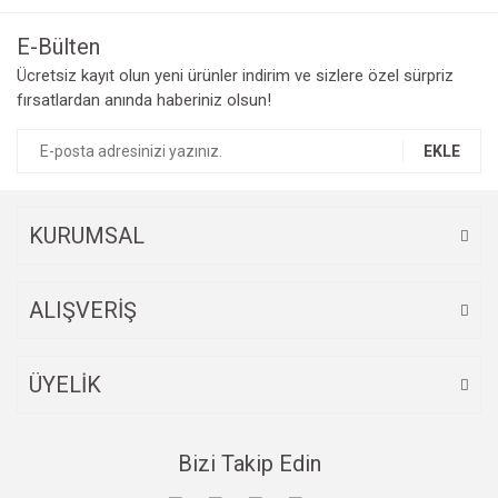
Görüş ve önerileriniz için teşekkür ederiz.
E-Bülten
Yorum Yaz
Ücretsiz kayıt olun yeni ürünler indirim ve sizlere özel sürpriz
Ürün resmi kalitesiz, bozuk veya görüntülenemiyor.
fırsatlardan anında haberiniz olsun!
Ürün açıklamasında eksik bilgiler bulunuyor.
Ürün bilgilerinde hatalar bulunuyor.
EKLE
Ürün fiyatı diğer sitelerden daha pahalı.
Bu ürüne benzer farklı alternatifler olmalı.
KURUMSAL
ALIŞVERİŞ
Gönder
ÜYELİK
Bizi Takip Edin