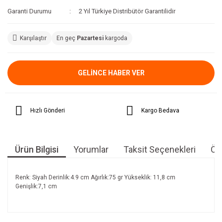
Garanti Durumu
2 Yıl Türkiye Distribütör Garantilidir
Karşılaştır
En geç
Pazartesi
kargoda
GELİNCE HABER VER
Hızlı Gönderi
Kargo Bedava
Ürün Bilgisi
Yorumlar
Taksit Seçenekleri
Öne
Renk: Siyah Derinlik:4.9 cm Ağırlık:75 gr Yükseklik: 11,8 cm
Genişlik:7,1 cm
Bu ürünün fiyat bilgisi, resim, ürün açıklamalarında ve diğer
konularda yetersiz gördüğünüz noktaları öneri formunu
Bu ürüne ilk yorumu siz yapın!
kullanarak tarafımıza iletebilirsiniz.