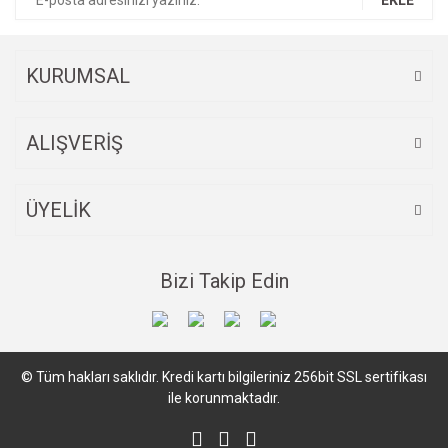
Ürün fiyatı diğer sitelerden daha pahalı.
Bu ürüne benzer farklı alternatifler olmalı.
KURUMSAL
ALIŞVERİŞ
Gönder
ÜYELİK
Bizi Takip Edin
© Tüm hakları saklıdır. Kredi kartı bilgileriniz 256bit SSL sertifikası
ile korunmaktadır.