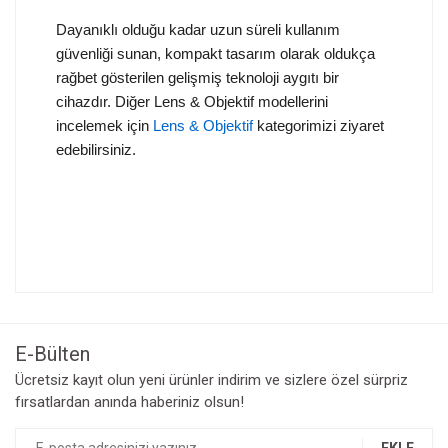
Dayanıklı olduğu kadar uzun süreli kullanım
güvenliği sunan, kompakt tasarım olarak oldukça
rağbet gösterilen gelişmiş teknoloji aygıtı bir
cihazdır. Diğer Lens & Objektif modellerini
incelemek için
Lens & Objektif
kategorimizi ziyaret
edebilirsiniz.
Bu ürünün fiyat bilgisi, resim, ürün açıklamalarında ve diğer
konularda yetersiz gördüğünüz noktaları öneri formunu
Bu ürüne ilk yorumu siz yapın!
kullanarak tarafımıza iletebilirsiniz.
Görüş ve önerileriniz için teşekkür ederiz.
E-Bülten
Yorum Yaz
Ücretsiz kayıt olun yeni ürünler indirim ve sizlere özel sürpriz
Ürün resmi kalitesiz, bozuk veya görüntülenemiyor.
fırsatlardan anında haberiniz olsun!
Ürün açıklamasında eksik bilgiler bulunuyor.
Ürün bilgilerinde hatalar bulunuyor.
EKLE