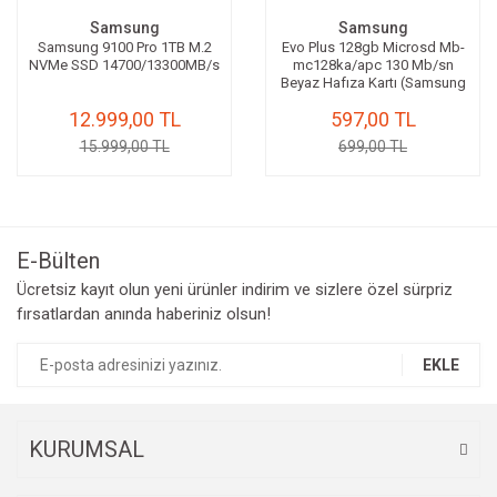
Samsung
Samsung
Samsung 9100 Pro 1TB M.2
Evo Plus 128gb Microsd Mb-
NVMe SSD 14700/13300MB/s
mc128ka/apc 130 Mb/sn
Beyaz Hafıza Kartı (Samsung
Türkiye Garantili)
12.999,00 TL
597,00 TL
15.999,00 TL
699,00 TL
E-Bülten
Ücretsiz kayıt olun yeni ürünler indirim ve sizlere özel sürpriz
fırsatlardan anında haberiniz olsun!
EKLE
KURUMSAL